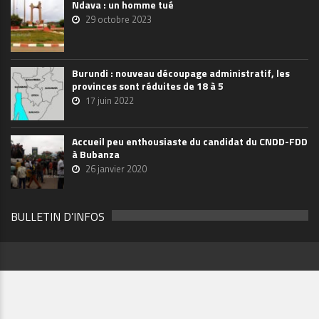
Ndava : un homme tué
29 octobre 2023
Burundi : nouveau découpage administratif, les
provinces sont réduites de 18 à 5
17 juin 2022
Accueil peu enthousiaste du candidat du CNDD-FDD
à Bubanza
26 janvier 2020
BULLETIN D’INFOS