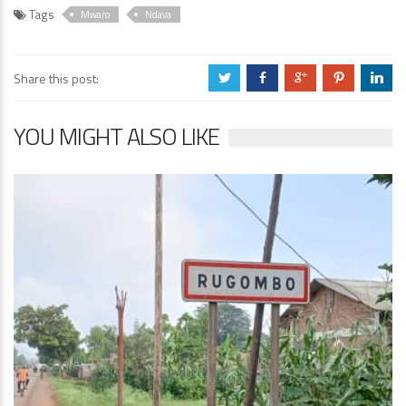
Tags
Mwaro
Ndava
Share this post:
a
b
c
d
j
YOU MIGHT ALSO LIKE