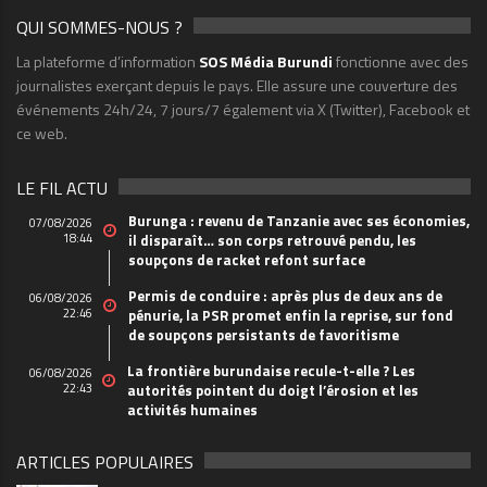
QUI SOMMES-NOUS ?
La plateforme d’information
SOS Média Burundi
fonctionne avec des
journalistes exerçant depuis le pays. Elle assure une couverture des
événements 24h/24, 7 jours/7 également via X (Twitter), Facebook et
ce web.
LE FIL ACTU
Burunga : revenu de Tanzanie avec ses économies,
07/08/2026
18:44
il disparaît… son corps retrouvé pendu, les
soupçons de racket refont surface
Permis de conduire : après plus de deux ans de
06/08/2026
22:46
pénurie, la PSR promet enfin la reprise, sur fond
de soupçons persistants de favoritisme
La frontière burundaise recule-t-elle ? Les
06/08/2026
22:43
autorités pointent du doigt l’érosion et les
activités humaines
ARTICLES POPULAIRES