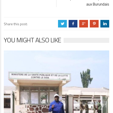
aux Burundais
Share this post:
a
b
c
d
j
YOU MIGHT ALSO LIKE