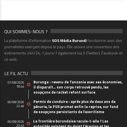
QUI SOMMES-NOUS ?
La plateforme d’information
SOS Média Burundi
fonctionne avec des
journalistes exerçant depuis le pays. Elle assure une couverture des
événements 24h/24, 7 jours/7 également via X (Twitter), Facebook et
ce web.
LE FIL ACTU
Burunga : revenu de Tanzanie avec ses économies,
07/08/2026
18:44
il disparaît… son corps retrouvé pendu, les
soupçons de racket refont surface
Permis de conduire : après plus de deux ans de
06/08/2026
22:46
pénurie, la PSR promet enfin la reprise, sur fond
de soupçons persistants de favoritisme
La frontière burundaise recule-t-elle ? Les
06/08/2026
22:43
autorités pointent du doigt l’érosion et les