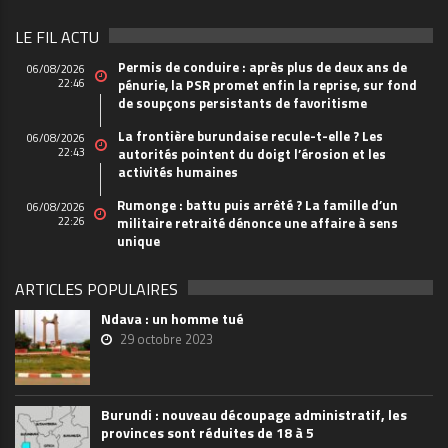
LE FIL ACTU
Permis de conduire : après plus de deux ans de
06/08/2026
22:46
pénurie, la PSR promet enfin la reprise, sur fond
de soupçons persistants de favoritisme
La frontière burundaise recule-t-elle ? Les
06/08/2026
22:43
autorités pointent du doigt l’érosion et les
activités humaines
Rumonge : battu puis arrêté ? La famille d’un
06/08/2026
22:26
militaire retraité dénonce une affaire à sens
unique
ARTICLES POPULAIRES
Ndava : un homme tué
29 octobre 2023
Burundi : nouveau découpage administratif, les
provinces sont réduites de 18 à 5