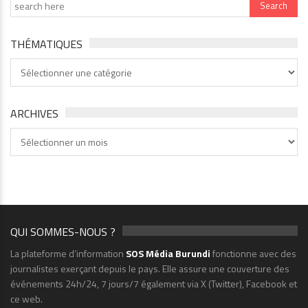
THÉMATIQUES
Thématiques
ARCHIVES
Archives
QUI SOMMES-NOUS ?
La plateforme d’information
SOS Média Burundi
fonctionne avec des
journalistes exerçant depuis le pays. Elle assure une couverture des
événements 24h/24, 7 jours/7 également via X (Twitter), Facebook et
ce web.