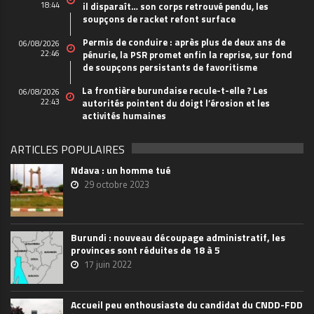
18:44
il disparaît… son corps retrouvé pendu, les
soupçons de racket refont surface
Permis de conduire : après plus de deux ans de
06/08/2026
22:46
pénurie, la PSR promet enfin la reprise, sur fond
de soupçons persistants de favoritisme
La frontière burundaise recule-t-elle ? Les
06/08/2026
22:43
autorités pointent du doigt l’érosion et les
activités humaines
ARTICLES POPULAIRES
Ndava : un homme tué
29 octobre 2023
Burundi : nouveau découpage administratif, les
provinces sont réduites de 18 à 5
17 juin 2022
Accueil peu enthousiaste du candidat du CNDD-FDD