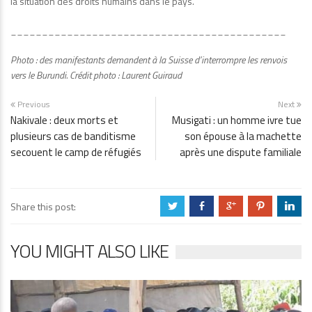
la situation des droits humains dans le pays.
____________________________________________
Photo : des manifestants demandent à la Suisse d’interrompre les renvois
vers le Burundi. Crédit photo : Laurent Guiraud
Previous
Next
Nakivale : deux morts et
Musigati : un homme ivre tue
plusieurs cas de banditisme
son épouse à la machette
secouent le camp de réfugiés
après une dispute familiale
Share this post:
a
b
c
d
j
YOU MIGHT ALSO LIKE