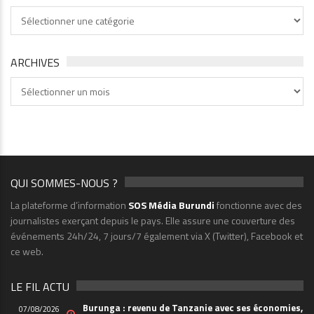
Thématiques
ARCHIVES
Archives
QUI SOMMES-NOUS ?
La plateforme d’information
SOS Média Burundi
fonctionne avec des
journalistes exerçant depuis le pays. Elle assure une couverture des
événements 24h/24, 7 jours/7 également via X (Twitter), Facebook et
ce web.
LE FIL ACTU
Burunga : revenu de Tanzanie avec ses économies,
07/08/2026