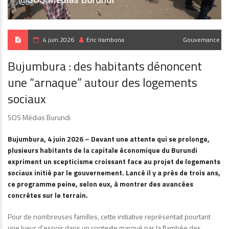
4 juin 2026
Eric Irambona
Gouvernance
Bujumbura : des habitants dénoncent
une “arnaque” autour des logements
sociaux
SOS Médias Burundi
Bujumbura, 4 juin 2026 – Devant une attente qui se prolonge,
plusieurs habitants de la capitale économique du Burundi
expriment un scepticisme croissant face au projet de logements
sociaux initié par le gouvernement. Lancé il y a près de trois ans,
ce programme peine, selon eux, à montrer des avancées
concrètes sur le terrain.
Pour de nombreuses familles, cette initiative représentait pourtant
une lueur d’espoir dans un contexte marqué par la flambée des