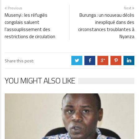
Previous
Next
Musenyi : les réfugiés
Burunga : un nouveau décès
congolais saluent
inexpliqué dans des
l’assouplissement des
circonstances troublantes à
restrictions de circulation
Nyanza
Share this post:
a
b
c
d
j
YOU MIGHT ALSO LIKE