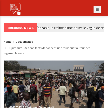
BREAKING NEWS
Après la Tanzanie, la crainte d’une nouvelle vague de retour
RÉFUGIÉS
Home
Gouvernance
Bujumbura : des habitants dénoncent une “arnaque” autour des
logements sociaux