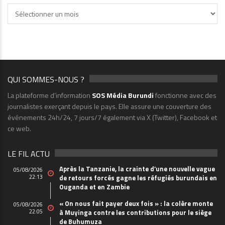
Archives
QUI SOMMES-NOUS ?
La plateforme d’information
SOS Média Burundi
fonctionne avec des
journalistes exerçant depuis le pays. Elle assure une couverture des
événements 24h/24, 7 jours/7 également via X (Twitter), Facebook et
ce web.
LE FIL ACTU
Après la Tanzanie, la crainte d’une nouvelle vague
05/08/2026
22:13
de retours forcés gagne les réfugiés burundais en
Ouganda et en Zambie
« On nous fait payer deux fois » : la colère monte
05/08/2026
22:05
à Muyinga contre les contributions pour le siège
de Buhumuza