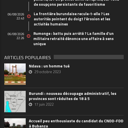
de soupçons persistants de favoritisme
La frontière burundaise recule-t-elle ? Les
06/08/2026
22:43
autorités pointent du doigt l’érosion et les
activités humaines
Rumonge : battu puis arrêté ? La famille d’un
06/08/2026
22:26
militaire retraité dénonce une affaire à sens
unique
ARTICLES POPULAIRES
Ndava : un homme tué
29 octobre 2023
Burundi : nouveau découpage administratif, les
provinces sont réduites de 18 à 5
17 juin 2022
Accueil peu enthousiaste du candidat du CNDD-FDD
à Bubanza