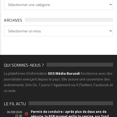
Thématiques
ARCHIVES
Archives
QUI SOMMES-NOUS ?
La plateforme d’information
SOS Média Burundi
fonctionne avec des
journalistes exerçant depuis le pays. Elle assure une couverture des
événements 24h/24, 7 jours/7 également via X (Twitter), Facebook et
ce web.
LE FIL ACTU
Permis de conduire : après plus de deux ans de
06/08/2026
22:46
pénurie, la PSR promet enfin la reprise, sur fond