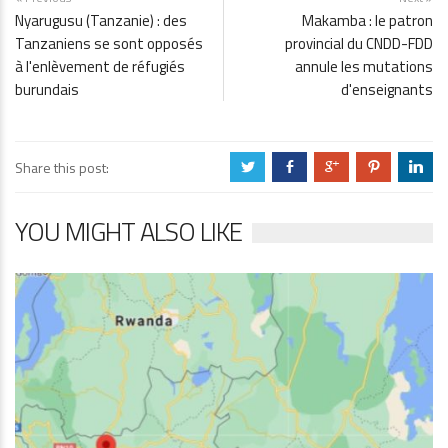
Nyarugusu (Tanzanie) : des
Makamba : le patron
Tanzaniens se sont opposés
provincial du CNDD-FDD
à l'enlèvement de réfugiés
annule les mutations
burundais
d'enseignants
Share this post:
a
b
c
d
j
YOU MIGHT ALSO LIKE