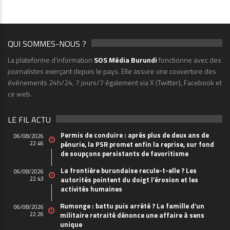
QUI SOMMES-NOUS ?
La plateforme d’information
SOS Média Burundi
fonctionne avec des
journalistes exerçant depuis le pays. Elle assure une couverture des
événements 24h/24, 7 jours/7 également via X (Twitter), Facebook et
ce web.
LE FIL ACTU
Permis de conduire : après plus de deux ans de
06/08/2026
22:46
pénurie, la PSR promet enfin la reprise, sur fond
de soupçons persistants de favoritisme
La frontière burundaise recule-t-elle ? Les
06/08/2026
22:43
autorités pointent du doigt l’érosion et les
activités humaines
Rumonge : battu puis arrêté ? La famille d’un
06/08/2026
22:26
militaire retraité dénonce une affaire à sens
unique