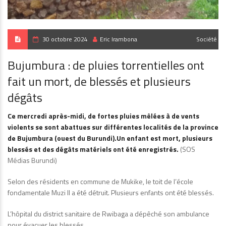
30 octobre 2024
Eric Irambona
Société
Bujumbura : de pluies torrentielles ont
fait un mort, de blessés et plusieurs
dégâts
Ce mercredi après-midi, de fortes pluies mêlées à de vents
violents se sont abattues sur différentes localités de la province
de Bujumbura (ouest du Burundi).Un enfant est mort, plusieurs
blessés et des dégâts matériels ont été enregistrés.
(SOS
Médias Burundi)
Selon des résidents en commune de Mukike, le toit de l’école
fondamentale Muzi II a été détruit. Plusieurs enfants ont été blessés.
L’hôpital du district sanitaire de Rwibaga a dépêché son ambulance
pour évacuer les blessés.