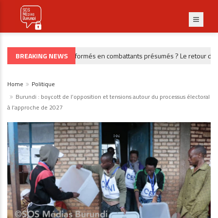
BREAKING NEWS
Des civils transformés en combattants présumés ? Le retour de 39 
RDC
Home
Politique
Burundi : boycott de l’opposition et tensions autour du processus électoral
à l’approche de 2027