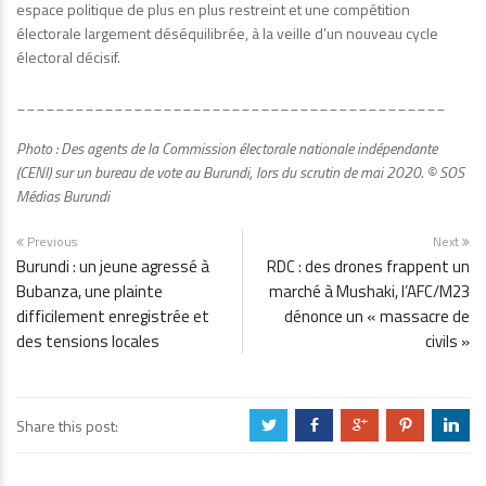
espace politique de plus en plus restreint et une compétition
électorale largement déséquilibrée, à la veille d’un nouveau cycle
électoral décisif.
____________________________________________
Photo : Des agents de la Commission électorale nationale indépendante
(CENI) sur un bureau de vote au Burundi, lors du scrutin de mai 2020. © SOS
Médias Burundi
Previous
Next
Burundi : un jeune agressé à
RDC : des drones frappent un
Bubanza, une plainte
marché à Mushaki, l’AFC/M23
difficilement enregistrée et
dénonce un « massacre de
des tensions locales
civils »
Share this post:
a
b
c
d
j