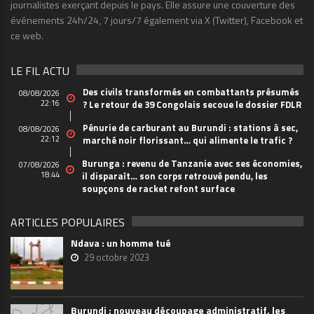
journalistes exerçant depuis le pays. Elle assure une couverture des
événements 24h/24, 7 jours/7 également via X (Twitter), Facebook et
ce web.
LE FIL ACTU
Des civils transformés en combattants présumés
08/08/2026
22:16
? Le retour de 39 Congolais secoue le dossier FDLR
Pénurie de carburant au Burundi : stations à sec,
08/08/2026
22:12
marché noir florissant… qui alimente le trafic ?
Burunga : revenu de Tanzanie avec ses économies,
07/08/2026
18:44
il disparaît… son corps retrouvé pendu, les
soupçons de racket refont surface
ARTICLES POPULAIRES
Ndava : un homme tué
29 octobre 2023
Burundi : nouveau découpage administratif, les