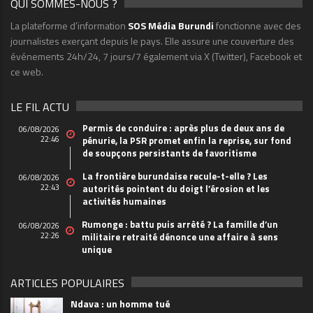
QUI SOMMES-NOUS ?
La plateforme d’information
SOS Média Burundi
fonctionne avec des
journalistes exerçant depuis le pays. Elle assure une couverture des
événements 24h/24, 7 jours/7 également via X (Twitter), Facebook et
ce web.
LE FIL ACTU
Permis de conduire : après plus de deux ans de
06/08/2026
22:46
pénurie, la PSR promet enfin la reprise, sur fond
de soupçons persistants de favoritisme
La frontière burundaise recule-t-elle ? Les
06/08/2026
22:43
autorités pointent du doigt l’érosion et les
activités humaines
Rumonge : battu puis arrêté ? La famille d’un
06/08/2026
22:26
militaire retraité dénonce une affaire à sens
unique
ARTICLES POPULAIRES
Ndava : un homme tué