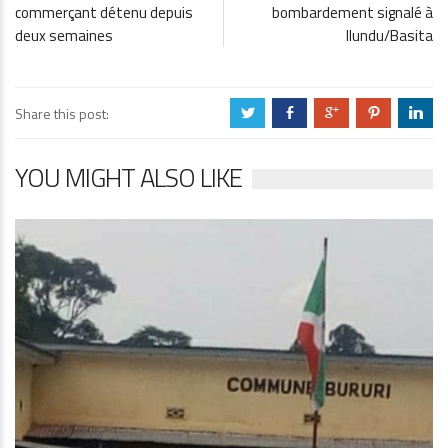
commerçant détenu depuis
bombardement signalé à
deux semaines
Ilundu/Basita
Share this post:
a
b
c
d
j
YOU MIGHT ALSO LIKE