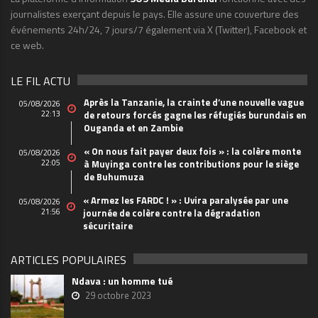
journalistes exerçant depuis le pays. Elle assure une couverture des
événements 24h/24, 7 jours/7 également via X (Twitter), Facebook et
ce web.
LE FIL ACTU
Après la Tanzanie, la crainte d’une nouvelle vague
05/08/2026
22:13
de retours forcés gagne les réfugiés burundais en
Ouganda et en Zambie
« On nous fait payer deux fois » : la colère monte
05/08/2026
22:05
à Muyinga contre les contributions pour le siège
de Buhumuza
« Armez les FARDC ! » : Uvira paralysée par une
05/08/2026
21:56
journée de colère contre la dégradation
sécuritaire
ARTICLES POPULAIRES
Ndava : un homme tué
29 octobre 2023