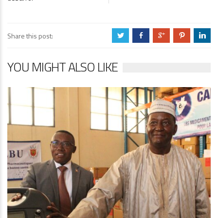
Share this post:
a
b
c
d
j
YOU MIGHT ALSO LIKE