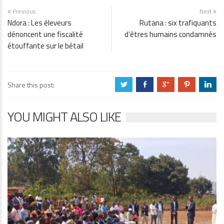
Previous
Next
Ndora : Les éleveurs
Rutana : six trafiquants
dénoncent une fiscalité
d’êtres humains condamnés
étouffante sur le bétail
Share this post:
a
b
c
d
j
YOU MIGHT ALSO LIKE