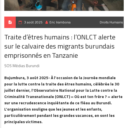
3 août 2025
Eric Irambona
Droits Humains
Traite d’êtres humains : l’ONLCT alerte
sur le calvaire des migrants burundais
emprisonnés en Tanzanie
SOS Médias Burundi
Bujumbura, 3 août 2025- À l’occasion de la Journée mondiale
pour la lutte contre la traite des êtres humains, célébrée le 30
juillet dernier, l’Observatoire National pour la Lutte contre la
Criminalité Transnationale (ONLCT) « Où est ton frère ? » alerte
sur une recrudescence inquiétante de ce fléau au Burundi.
L’organisation souligne que les jeunes et les enfants,
particulièrement pendant les grandes vacances, en sont les
principales victimes.