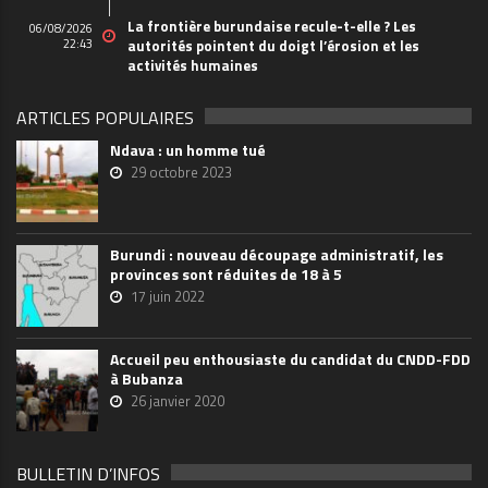
La frontière burundaise recule-t-elle ? Les
06/08/2026
22:43
autorités pointent du doigt l’érosion et les
activités humaines
ARTICLES POPULAIRES
Ndava : un homme tué
29 octobre 2023
Burundi : nouveau découpage administratif, les
provinces sont réduites de 18 à 5
17 juin 2022
Accueil peu enthousiaste du candidat du CNDD-FDD
à Bubanza
26 janvier 2020
BULLETIN D’INFOS