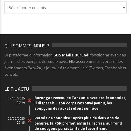
Archives
QUI SOMMES-NOUS ?
La plateforme d’information
SOS Média Burundi
fonctionne avec des
journalistes exerçant depuis le pays. Elle assure une couverture des
événements 24h/24, 7 jours/7 également via X (Twitter), Facebook et
ce web.
LE FIL ACTU
Burunga : revenu de Tanzanie avec ses économies,
07/08/2026
18:44
il disparaît… son corps retrouvé pendu, les
soupçons de racket refont surface
Permis de conduire : après plus de deux ans de
06/08/2026
22:46
pénurie, la PSR promet enfin la reprise, sur fond
de soupçons persistants de favoritisme