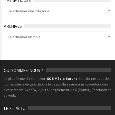
THÉMATIQUES
Thématiques
ARCHIVES
Archives
QUI SOMMES-NOUS ?
La plateforme d’information
SOS Média Burundi
fonctionne avec des
journalistes exerçant depuis le pays. Elle assure une couverture des
événements 24h/24, 7 jours/7 également via X (Twitter), Facebook et
ce web.
LE FIL ACTU