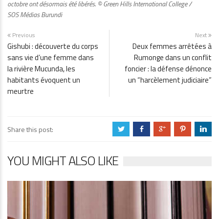
octobre ont désormais été libérés. © Green Hills International College /
SOS Médias Burundi
Previous
Next
Gishubi : découverte du corps
Deux femmes arrêtées à
sans vie d’une femme dans
Rumonge dans un conflit
la rivière Mucunda, les
foncier : la défense dénonce
habitants évoquent un
un “harcèlement judiciaire”
meurtre
Share this post:
a
b
c
d
j
YOU MIGHT ALSO LIKE