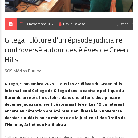
9 novembre 2025
David Irakoze
Justice Fr
Gitega : clôture d’un épisode judiciaire
controversé autour des élèves de Green
Hills
SOS Médias Burundi
Gitega, 9 novembre 2025 –Tous les 25 élèves du Green Hills
International College de Gitega dans la capitale politique du
Burundi, arrêtés fin octobre dans une affaire disciplinaire
devenue judiciaire, sont désormais libres. Les 19 qui étaient
encore en détention ont été remis en liberté le 6 novembre
dernier sur décision du ministre de la Justice et des Droits de
l’Homme, Arthémon Katihabwa.
Cette mesure a été prise après plusieurs jours de vives réactions