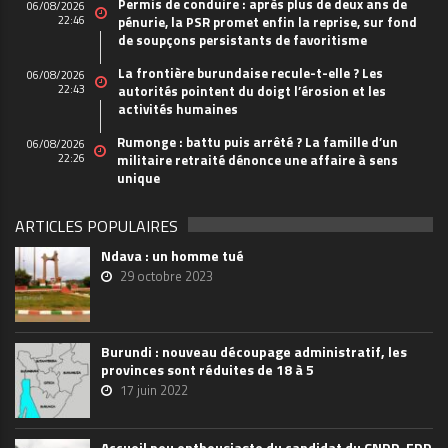
Permis de conduire : après plus de deux ans de
06/08/2026
22:46
pénurie, la PSR promet enfin la reprise, sur fond
de soupçons persistants de favoritisme
La frontière burundaise recule-t-elle ? Les
06/08/2026
22:43
autorités pointent du doigt l’érosion et les
activités humaines
Rumonge : battu puis arrêté ? La famille d’un
06/08/2026
22:26
militaire retraité dénonce une affaire à sens
unique
ARTICLES POPULAIRES
Ndava : un homme tué
29 octobre 2023
Burundi : nouveau découpage administratif, les
provinces sont réduites de 18 à 5
17 juin 2022
Accueil peu enthousiaste du candidat du CNDD-FDD