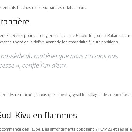
rois enfants touchés chez eux par des éclats d’obus.
rontière
ersé la Rusizi pour se réfugier sur la colline Gatoki, toujours à Rukana. L’ar
ant au bord de la rivière avant de les reconduire à leurs positions.
 possède du matériel que nous n’avons pas.
sse », confie l’un d’eux.
 restés retranchés, tandis que la peur gagnait les villages des deux côtés 
e Sud-Kivu en flammes
ont commencé dès l’aube. Des affrontements opposent l’AFC/M23 et ses alli