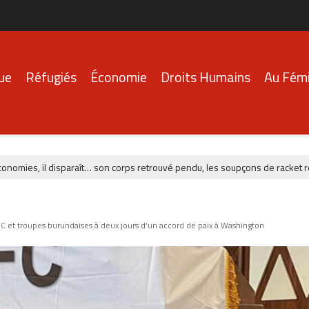
que
Réfugiés
Économie
Droits Humains
Au Fémi
s, il disparaît… son corps retrouvé pendu, les soupçons de racket refont 
C et troupes burundaises à deux jours d’un accord de paix à Washington