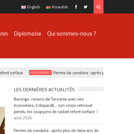
English
Kiswahili
Facebook
Twitter
nin
Diplomatie
Qui sommes-nous ?
surface
Permis de conduire : après plus de deux ans de pén
GOUVERNANCE
LES DERNIÈRES ACTUALITÉS
Burunga : revenu de Tanzanie avec ses
économies, il disparaît… son corps retrouvé
pendu, les soupçons de racket refont surface
7
août 2026
Permis de conduire : après plus de deux ans de