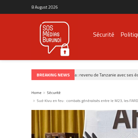
8 August 2026
Sécurité
Politi
BREAKING NEWS
Burunga : revenu de Tanzanie avec ses économie
CRIMINALITÉ
Home
Sécurité
Sud-Kivu en feu : combats généralisés entre le M23, les FARD