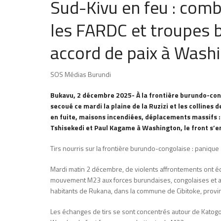
Sud-Kivu en feu : comb
les FARDC et troupes b
accord de paix à Wash
SOS Médias Burundi
Bukavu, 2 décembre 2025- À la frontière burundo-cong
secoué ce mardi la plaine de la Ruzizi et les collines
en fuite, maisons incendiées, déplacements massifs : 
Tshisekedi et Paul Kagame à Washington, le front s’
Tirs nourris sur la frontière burundo-congolaise : paniqu
Mardi matin 2 décembre, de violents affrontements ont écl
mouvement M23 aux forces burundaises, congolaises et au
habitants de Rukana, dans la commune de Cibitoke, provin
Les échanges de tirs se sont concentrés autour de Katogo