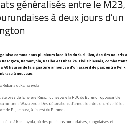
ats généralisés entre le M23,
urundaises à deux jours d’un
ington
olaise comme dans plusieurs localités du Sud-Kivu, des tirs nourris 
 de Katogota, Kamanyola, Kaziba et Lubarika. Civils blessés, combattan
à 48 heures de la signature annoncée d’un accord de paix entre Félix
embrase à nouveau.
e à Rukana et Kamanyola
até près de la rivière Rusizi, qui sépare la RDC du Burundi, opposant le
x miliciens Wazalendo. Des détonations d’armes lourdes ont réveillé les
ce de Bujumbura, à l’ouest du Burundi.
ta, face à Kamanyola, où des positions burundaises, congolaises et