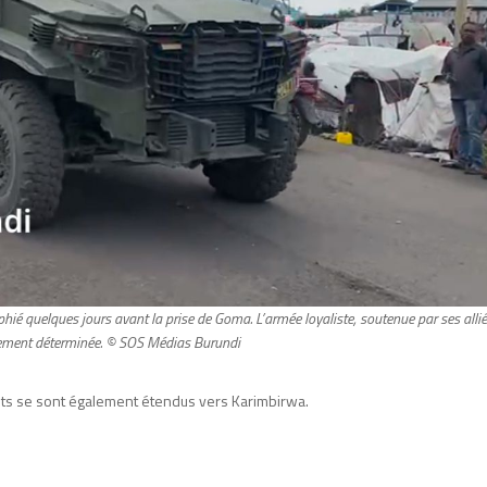
hié quelques jours avant la prise de Goma. L’armée loyaliste, soutenue par ses allié
èrement déterminée. © SOS Médias Burundi
nts se sont également étendus vers Karimbirwa.