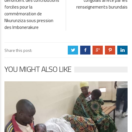
dénoncent des contributions
congolais arrêté par les
forcées pour la
renseignements burundais
commémoration de
Nkurunziza sous pression
des Imbonerakure
Share this post:
a
b
c
d
j
YOU MIGHT ALSO LIKE