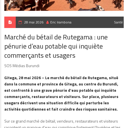
28 mai 2026
Eric Irambona
Santé
Marché du bétail de Rutegama : une
pénurie d’eau potable qui inquiète
commerçants et usagers
SOS Médias Burundi
Gitega, 28 mai 2026 – Le marché du bétail de Rutegama, situé
dans la commune et province de Gitega, au centre du Burundi,
est confronté à une grave pénurie d’eau potable qui inquiète
commerçants, restaurateurs et visiteurs. Sur place, plusieurs
usagers décrivent une situation difficile qui perturbe les
activités quotidiennes et fait craindre des risques sanitaires.
Sur ce grand marché de bétail, vendeurs, restaurateurs et visiteurs
racontent un manque d’eau qui complique fortement l’hygiène et les