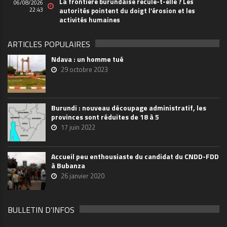
La frontière burundaise recule-t-elle ? Les
06/08/2026
22:43
autorités pointent du doigt l’érosion et les
activités humaines
ARTICLES POPULAIRES
Ndava : un homme tué
29 octobre 2023
Burundi : nouveau découpage administratif, les
provinces sont réduites de 18 à 5
17 juin 2022
Accueil peu enthousiaste du candidat du CNDD-FDD
à Bubanza
26 janvier 2020
BULLETIN D’INFOS