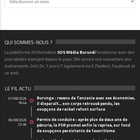
QUI SOMMES-NOUS ?
La plateforme d’information
SOS Média Burundi
fonctionne avec des
journalistes exerçant depuis le pays. Elle assure une couverture des
événements 24h/24, 7 jours/7 également via X (Twitter), Facebook et
ce web.
LE FIL ACTU
Burunga : revenu de Tanzanie avec ses économies,
07/08/2026
18:44
il disparaît… son corps retrouvé pendu, les
soupçons de racket refont surface
Permis de conduire : après plus de deux ans de
06/08/2026
22:46
pénurie, la PSR promet enfin la reprise, sur fond
de soupçons persistants de favoritisme