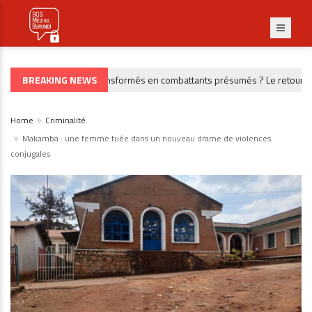
BREAKING NEWS
Des civils transformés en combattants présumés ? Le retour de 3
RDC
Home
Criminalité
Makamba : une femme tuée dans un nouveau drame de violences
conjugales