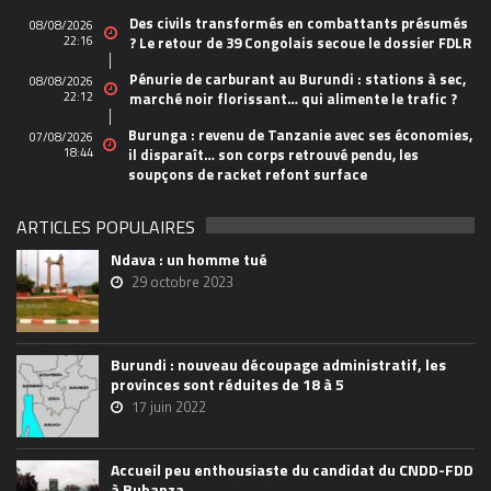
Des civils transformés en combattants présumés
08/08/2026
22:16
? Le retour de 39 Congolais secoue le dossier FDLR
Pénurie de carburant au Burundi : stations à sec,
08/08/2026
22:12
marché noir florissant… qui alimente le trafic ?
Burunga : revenu de Tanzanie avec ses économies,
07/08/2026
18:44
il disparaît… son corps retrouvé pendu, les
soupçons de racket refont surface
ARTICLES POPULAIRES
Ndava : un homme tué
29 octobre 2023
Burundi : nouveau découpage administratif, les
provinces sont réduites de 18 à 5
17 juin 2022
Accueil peu enthousiaste du candidat du CNDD-FDD
à Bubanza