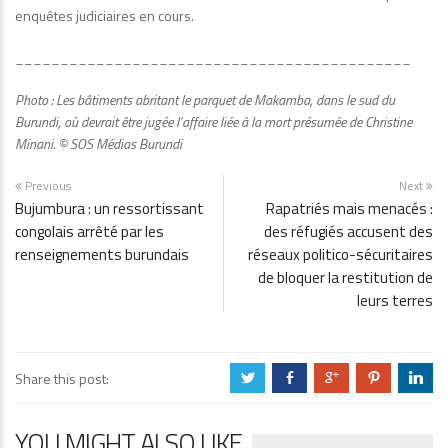
enquêtes judiciaires en cours.
____________________________________________
Photo :
Les bâtiments abritant le parquet de Makamba, dans le sud du
Burundi, où devrait être jugée l’affaire liée à la mort présumée de Christine
Minani. © SOS Médias Burundi
Previous
Next
Bujumbura : un ressortissant
Rapatriés mais menacés :
congolais arrêté par les
des réfugiés accusent des
renseignements burundais
réseaux politico-sécuritaires
de bloquer la restitution de
leurs terres
Share this post:
a
b
c
d
j
YOU MIGHT ALSO LIKE