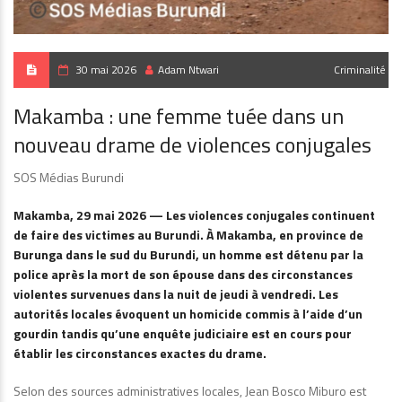
30 mai 2026
Adam Ntwari
Criminalité
Makamba : une femme tuée dans un
nouveau drame de violences conjugales
SOS Médias Burundi
Makamba, 29 mai 2026 — Les violences conjugales continuent
de faire des victimes au Burundi. À Makamba, en province de
Burunga dans le sud du Burundi, un homme est détenu par la
police après la mort de son épouse dans des circonstances
violentes survenues dans la nuit de jeudi à vendredi. Les
autorités locales évoquent un homicide commis à l’aide d’un
gourdin tandis qu’une enquête judiciaire est en cours pour
établir les circonstances exactes du drame.
Selon des sources administratives locales, Jean Bosco Miburo est