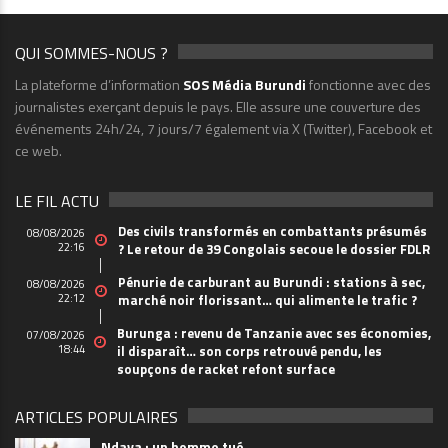
QUI SOMMES-NOUS ?
La plateforme d’information
SOS Média Burundi
fonctionne avec des
journalistes exerçant depuis le pays. Elle assure une couverture des
événements 24h/24, 7 jours/7 également via X (Twitter), Facebook et
ce web.
LE FIL ACTU
Des civils transformés en combattants présumés
08/08/2026
22:16
? Le retour de 39 Congolais secoue le dossier FDLR
Pénurie de carburant au Burundi : stations à sec,
08/08/2026
22:12
marché noir florissant… qui alimente le trafic ?
Burunga : revenu de Tanzanie avec ses économies,
07/08/2026
18:44
il disparaît… son corps retrouvé pendu, les
soupçons de racket refont surface
ARTICLES POPULAIRES
Ndava : un homme tué