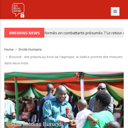
BREAKING NEWS
Des civils transformés en combattants présumés ? Le retour de 39
RDC
Home
Droits Humains
Burundi : des prisons au bord de l’asphyxie, la Justice promet des mesures
dans deux mois