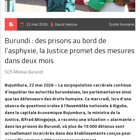
22 mai 2026
David Irakoze
Droits Humains
Burundi : des prisons au bord de
l’asphyxie, la Justice promet des mesures
dans deux mois
SOS Médias Burundi
Bujumbura, 22 mai 2026 – La surpopulation carcérale continue
d’inquiéter les autorités burundaises, les parlementaires ainsi
que les défenseurs des droits humains. Ce mercredi, lors d’une
séance de questions orales à l’Assemblée nationale à Kigobe,
dans la capitale économique Bujumbura, le ministre de la
Justice, Alfred Ahingejeje, a reconnu une situation « alarmante »
dans les prisons du Burundi, où plus de 19 000 détenus sont
actuellement incarcérés dans des établissements conçus pour
accueillir environ 4 000 personnes seulement.