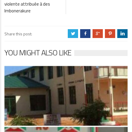
violente attribuée à des
Imbonerakure
Share this post:
a
b
c
d
j
YOU MIGHT ALSO LIKE