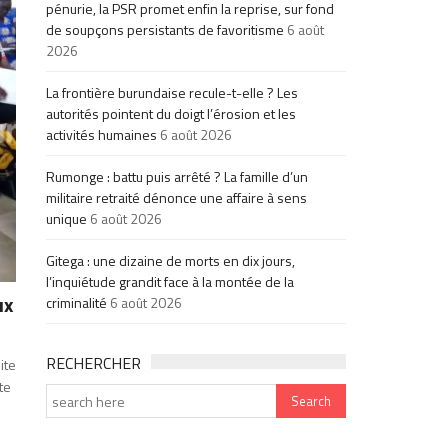
pénurie, la PSR promet enfin la reprise, sur fond
de soupçons persistants de favoritisme
6 août
2026
La frontière burundaise recule-t-elle ? Les
autorités pointent du doigt l’érosion et les
activités humaines
6 août 2026
Rumonge : battu puis arrêté ? La famille d’un
militaire retraité dénonce une affaire à sens
unique
6 août 2026
Gitega : une dizaine de morts en dix jours,
l’inquiétude grandit face à la montée de la
ux
criminalité
6 août 2026
RECHERCHER
ite
te