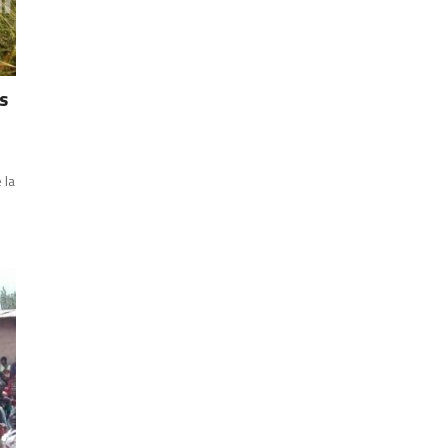
s
 la