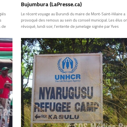
Bujumbura (LaPresse.ca)
giés
Le récent voyage au Burundi du maire de Mont-Saint-Hilaire a
s
provoqué des remous au sein du conseil municipal. Les élus o
s de
révoqué, lundi soir, l’entente de jumelage signée par Yves