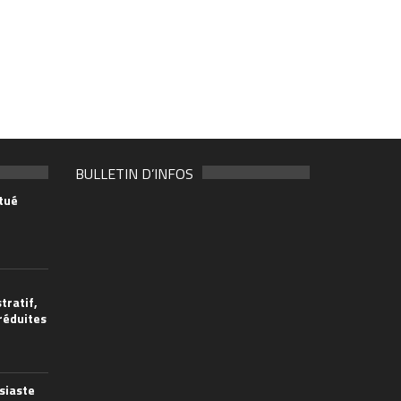
BULLETIN D’INFOS
tué
tratif,
 réduites
siaste