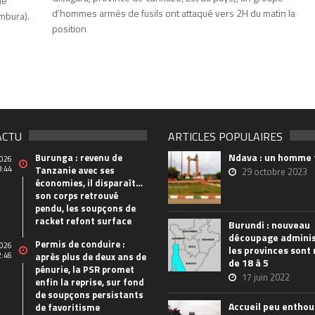
de
d’hommes armés de fusils ont attaqué vers 2H du matin la
mbura).
position
ACTU
ARTICLES POPULAIRES
Ndava : un homme 
Burunga : revenu de
026
8:44
Tanzanie avec ses
29 octobre 2023
économies, il disparaît…
son corps retrouvé
pendu, les soupçons de
racket refont surface
Burundi : nouveau
découpage adminis
Permis de conduire :
026
les provinces sont
2:46
après plus de deux ans de
de 18 à 5
pénurie, la PSR promet
17 juin 2022
enfin la reprise, sur fond
de soupçons persistants
Accueil peu enthou
de favoritisme