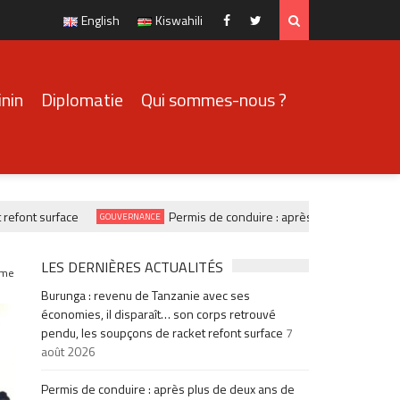
English
Kiswahili
Facebook
Twitter
nin
Diplomatie
Qui sommes-nous ?
t surface
Permis de conduire : après plus de deux ans de p
GOUVERNANCE
LES DERNIÈRES ACTUALITÉS
me
Burunga : revenu de Tanzanie avec ses
économies, il disparaît… son corps retrouvé
pendu, les soupçons de racket refont surface
7
août 2026
Permis de conduire : après plus de deux ans de