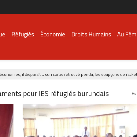
que
Réfugiés
Économie
Droits Humains
Au Fémi
ies, il disparaît… son corps retrouvé pendu, les soupçons de racket refon
ments pour lES réfugiés burundais
Ho