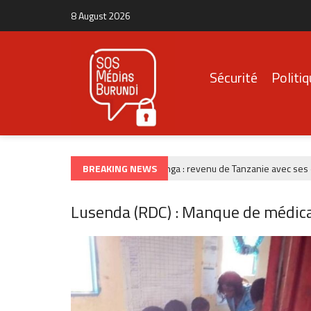
8 August 2026
Sécurité
Politi
BREAKING NEWS
Burunga : revenu de Tanzanie avec ses économ
CRIMINALITÉ
Lusenda (RDC) : Manque de médica