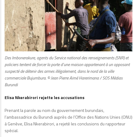
Des Imbonerakure, agents du Service national des renseignements (SNR) et
policiers tentent de forcer la porte d’une maison appartenant à un opposant
suspecté de détenir des armes illégalement, dans le nord de la ville
commerciale Bujumbura. © Jean Pierre Aimé Harerimana / SOS Médias
Burundi
Elisa Nkerabirori rejette les accusations
Prenant la parole au nom du gouvernement burundais,
l’ambassadrice du Burundi auprès de l’Office des Nations Unies (ONU)
à Genève, Elisa Nkerabirori, a rejeté les conclusions du rapporteur
spécial.