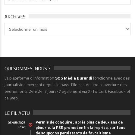
ARCHIVES
Archives
QUI SOMMES-NOUS ?
La plateforme d’information
SOS Média Burundi
fonctionne avec des
journalistes exerçant depuis le pays. Elle assure une couverture des
événements 24h/24, 7 jours/7 également via X (Twitter), Facebook et
ce web.
LE FIL ACTU
Permis de conduire : après plus de deux ans de
06/08/2026
22:46
pénurie, la PSR promet enfin la reprise, sur fond
de soupçons persistants de favoritisme