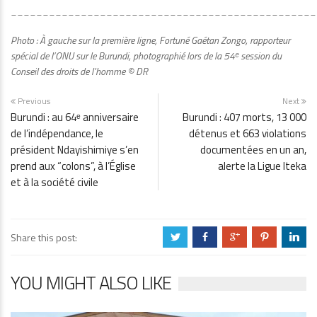
________________________________________________
Photo : À gauche sur la première ligne, Fortuné Gaétan Zongo, rapporteur
spécial de l’ONU sur le Burundi, photographié lors de la 54ᵉ session du
Conseil des droits de l’homme © DR
Previous
Next
Burundi : au 64ᵉ anniversaire
Burundi : 407 morts, 13 000
de l’indépendance, le
détenus et 663 violations
président Ndayishimiye s’en
documentées en un an,
prend aux “colons”, à l’Église
alerte la Ligue Iteka
et à la société civile
Share this post:
a
b
c
d
j
YOU MIGHT ALSO LIKE