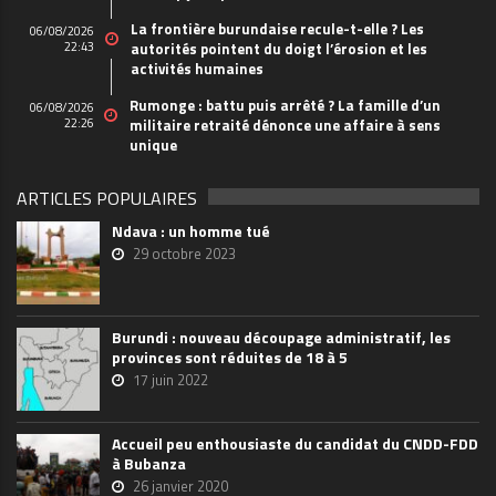
La frontière burundaise recule-t-elle ? Les
06/08/2026
22:43
autorités pointent du doigt l’érosion et les
activités humaines
Rumonge : battu puis arrêté ? La famille d’un
06/08/2026
22:26
militaire retraité dénonce une affaire à sens
unique
ARTICLES POPULAIRES
Ndava : un homme tué
29 octobre 2023
Burundi : nouveau découpage administratif, les
provinces sont réduites de 18 à 5
17 juin 2022
Accueil peu enthousiaste du candidat du CNDD-FDD
à Bubanza
26 janvier 2020